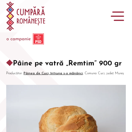
Pâine pe vatră „Remtim” 900 gr
Producător:
Pâinea de Cuci, întruna s-o mănânci
, Comuna Cuci, județ Mureș