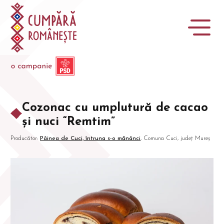
Cozonac cu umplutură de cacao
și nuci “Remtim”
Producător:
Pâinea de Cuci, întruna s-o mănânci
, Comuna Cuci, județ Mureș